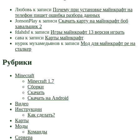
Любовь
к записи
Почему при установке майнкрафт на
телефон пишет ошибка разбора данных
JonsonPlay
к записи
Скачать карту на майнкрафт боб
хавальщик 2
fdahdsf
к записи
Игры майнкрафт 13 версия играть
сава
к записи
Карты майнкрафт
нурик мухамедьянов
к записи
Мод для майнкрафт pe на
сталкер
Рубрики
Minecraft
Minecraft 1.7
Сборки
Скачать
Скачать на Android
Видео
Инструкции
Как сделать?
Карты
Моды
Команды
Сервера