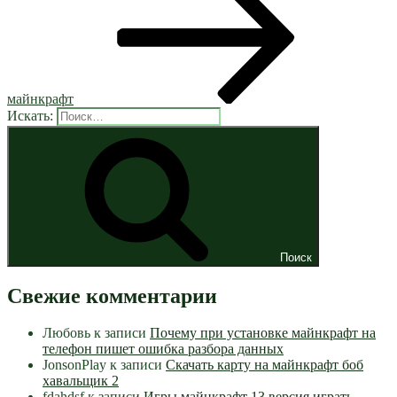
майнкрафт
Искать:
Поиск
Свежие комментарии
Любовь
к записи
Почему при установке майнкрафт на
телефон пишет ошибка разбора данных
JonsonPlay
к записи
Скачать карту на майнкрафт боб
хавальщик 2
fdahdsf
к записи
Игры майнкрафт 13 версия играть