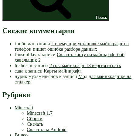
Поиск
Свежие комментарии
Любовь
к записи
Почему при установке майнкрафт на
телефон пишет ошибка разбора данных
JonsonPlay
к записи
Скачать карту на майнкрафт боб
хавальщик 2
fdahdsf
к записи
Игры майнкрафт 13 версия играть
сава
к записи
Карты майнкрафт
нурик мухамедьянов
к записи
Мод для майнкрафт pe на
сталкер
Рубрики
Minecraft
Minecraft 1.7
Сборки
Скачать
Скачать на Android
Видео