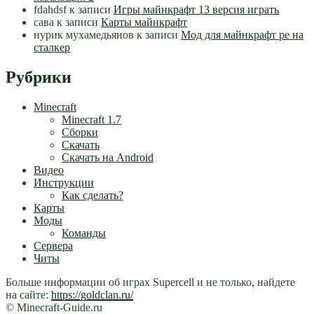
fdahdsf
к записи
Игры майнкрафт 13 версия играть
сава
к записи
Карты майнкрафт
нурик мухамедьянов
к записи
Мод для майнкрафт pe на
сталкер
Рубрики
Minecraft
Minecraft 1.7
Сборки
Скачать
Скачать на Android
Видео
Инструкции
Как сделать?
Карты
Моды
Команды
Сервера
Читы
Больше информации об играх Supercell и не только, найдете
на сайте:
https://goldclan.ru/
© Minecraft-Guide.ru