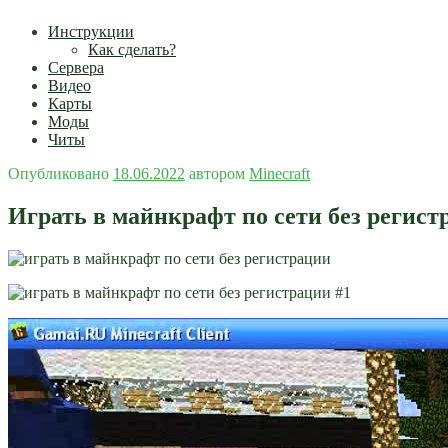
Инструкции
Как сделать?
Сервера
Видео
Карты
Моды
Читы
Опубликовано
18.06.2022
автором
Minecraft
Играть в майнкрафт по сети без регист