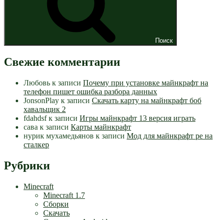
Поиск
Свежие комментарии
Любовь
к записи
Почему при установке майнкрафт на
телефон пишет ошибка разбора данных
JonsonPlay
к записи
Скачать карту на майнкрафт боб
хавальщик 2
fdahdsf
к записи
Игры майнкрафт 13 версия играть
сава
к записи
Карты майнкрафт
нурик мухамедьянов
к записи
Мод для майнкрафт pe на
сталкер
Рубрики
Minecraft
Minecraft 1.7
Сборки
Скачать