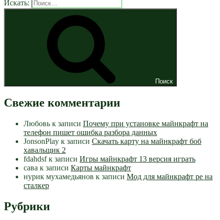
Искать:
Поиск
Свежие комментарии
Любовь
к записи
Почему при установке майнкрафт на
телефон пишет ошибка разбора данных
JonsonPlay
к записи
Скачать карту на майнкрафт боб
хавальщик 2
fdahdsf
к записи
Игры майнкрафт 13 версия играть
сава
к записи
Карты майнкрафт
нурик мухамедьянов
к записи
Мод для майнкрафт pe на
сталкер
Рубрики