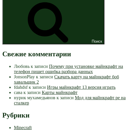
Поиск
Свежие комментарии
Любовь
к записи
Почему при установке майнкрафт на
телефон пишет ошибка разбора данных
JonsonPlay
к записи
Скачать карту на майнкрафт боб
хавальщик 2
fdahdsf
к записи
Игры майнкрафт 13 версия играть
сава
к записи
Карты майнкрафт
нурик мухамедьянов
к записи
Мод для майнкрафт pe на
сталкер
Рубрики
Minecraft