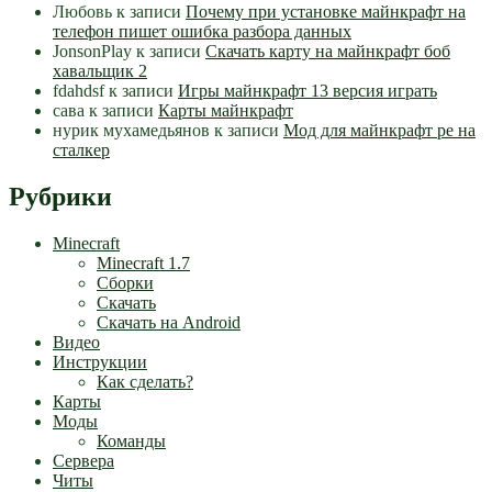
Любовь
к записи
Почему при установке майнкрафт на
телефон пишет ошибка разбора данных
JonsonPlay
к записи
Скачать карту на майнкрафт боб
хавальщик 2
fdahdsf
к записи
Игры майнкрафт 13 версия играть
сава
к записи
Карты майнкрафт
нурик мухамедьянов
к записи
Мод для майнкрафт pe на
сталкер
Рубрики
Minecraft
Minecraft 1.7
Сборки
Скачать
Скачать на Android
Видео
Инструкции
Как сделать?
Карты
Моды
Команды
Сервера
Читы