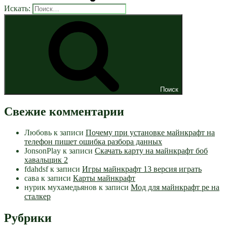
Искать:
Поиск
Свежие комментарии
Любовь
к записи
Почему при установке майнкрафт на
телефон пишет ошибка разбора данных
JonsonPlay
к записи
Скачать карту на майнкрафт боб
хавальщик 2
fdahdsf
к записи
Игры майнкрафт 13 версия играть
сава
к записи
Карты майнкрафт
нурик мухамедьянов
к записи
Мод для майнкрафт pe на
сталкер
Рубрики