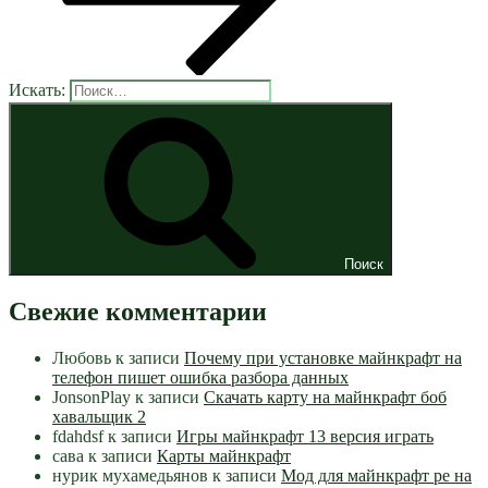
Искать:
Поиск
Свежие комментарии
Любовь
к записи
Почему при установке майнкрафт на
телефон пишет ошибка разбора данных
JonsonPlay
к записи
Скачать карту на майнкрафт боб
хавальщик 2
fdahdsf
к записи
Игры майнкрафт 13 версия играть
сава
к записи
Карты майнкрафт
нурик мухамедьянов
к записи
Мод для майнкрафт pe на