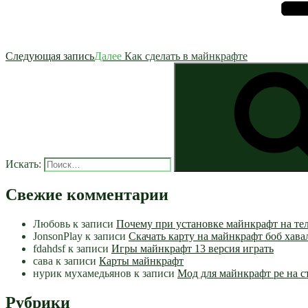
Следующая запись
Далее
Как сделать в майнкрафте
Искать:
Свежие комментарии
Любовь
к записи
Почему при установке майнкрафт на те
JonsonPlay
к записи
Скачать карту на майнкрафт боб хава
fdahdsf
к записи
Игры майнкрафт 13 версия играть
сава
к записи
Карты майнкрафт
нурик мухамедьянов
к записи
Мод для майнкрафт pe на с
Рубрики