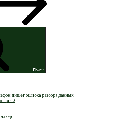
Поиск
лефон пишет ошибка разбора данных
льщик 2
талкер