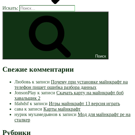
Искать:
Поиск
Свежие комментарии
Любовь
к записи
Почему при установке майнкрафт на
телефон пишет ошибка разбора данных
JonsonPlay
к записи
Скачать карту на майнкрафт боб
хавальщик 2
fdahdsf
к записи
Игры майнкрафт 13 версия играть
сава
к записи
Карты майнкрафт
нурик мухамедьянов
к записи
Мод для майнкрафт pe на
сталкер
Рубрики