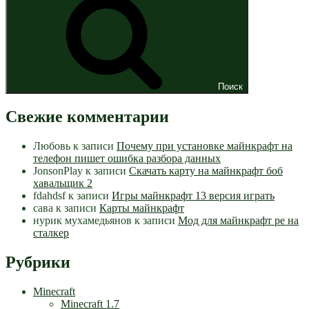
Поиск
Свежие комментарии
Любовь
к записи
Почему при установке майнкрафт на
телефон пишет ошибка разбора данных
JonsonPlay
к записи
Скачать карту на майнкрафт боб
хавальщик 2
fdahdsf
к записи
Игры майнкрафт 13 версия играть
сава
к записи
Карты майнкрафт
нурик мухамедьянов
к записи
Мод для майнкрафт pe на
сталкер
Рубрики
Minecraft
Minecraft 1.7