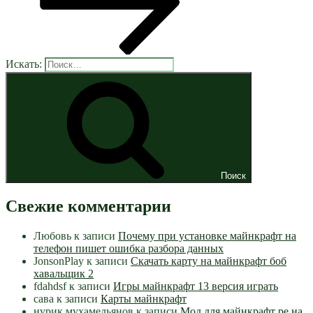
Искать:
Поиск
Свежие комментарии
Любовь
к записи
Почему при установке майнкрафт на
телефон пишет ошибка разбора данных
JonsonPlay
к записи
Скачать карту на майнкрафт боб
хавальщик 2
fdahdsf
к записи
Игры майнкрафт 13 версия играть
сава
к записи
Карты майнкрафт
нурик мухамедьянов
к записи
Мод для майнкрафт pe на