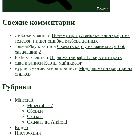
Поиск
Свежие комментарии
Любовь
к записи
Почему при установке майнкрафт на
телефон пишет ошибка разбора данных
JonsonPlay
к записи
Скачать карту на майнкрафт боб
хавальщик 2
fdahdsf
к записи
Игры майнкрафт 13 версия играть
сава
к записи
Карты майнкрафт
нурик мухамедьянов
к записи
Мод для майнкрафт pe на
сталкер
Рубрики
Minecraft
Minecraft 1.7
Сборки
Скачать
Скачать на Android
Видео
Инструкции