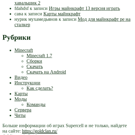
хавальщик 2
fdahdsf
к записи
Игры майнкрафт 13 версия играть
сава
к записи
Карты майнкрафт
нурик мухамедьянов
к записи
Мод для майнкрафт pe на
сталкер
Рубрики
Minecraft
Minecraft 1.7
Сборки
Скачать
Скачать на Android
Видео
Инструкции
Как сделать?
Карты
Моды
Команды
Сервера
Читы
Больше информации об играх Supercell и не только, найдете
на сайте:
https://goldclan.ru/