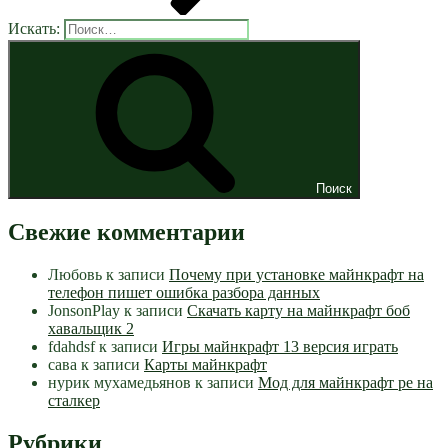
Искать:
Поиск
Свежие комментарии
Любовь
к записи
Почему при установке майнкрафт на
телефон пишет ошибка разбора данных
JonsonPlay
к записи
Скачать карту на майнкрафт боб
хавальщик 2
fdahdsf
к записи
Игры майнкрафт 13 версия играть
сава
к записи
Карты майнкрафт
нурик мухамедьянов
к записи
Мод для майнкрафт pe на
сталкер
Рубрики