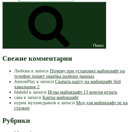
Поиск
Свежие комментарии
Любовь
к записи
Почему при установке майнкрафт на
телефон пишет ошибка разбора данных
JonsonPlay
к записи
Скачать карту на майнкрафт боб
хавальщик 2
fdahdsf
к записи
Игры майнкрафт 13 версия играть
сава
к записи
Карты майнкрафт
нурик мухамедьянов
к записи
Мод для майнкрафт pe на
сталкер
Рубрики