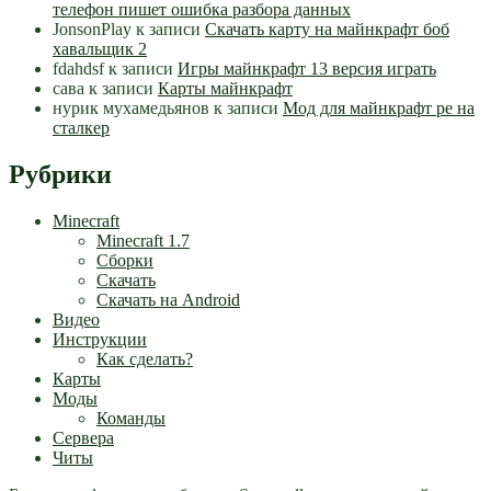
телефон пишет ошибка разбора данных
JonsonPlay
к записи
Скачать карту на майнкрафт боб
хавальщик 2
fdahdsf
к записи
Игры майнкрафт 13 версия играть
сава
к записи
Карты майнкрафт
нурик мухамедьянов
к записи
Мод для майнкрафт pe на
сталкер
Рубрики
Minecraft
Minecraft 1.7
Сборки
Скачать
Скачать на Android
Видео
Инструкции
Как сделать?
Карты
Моды
Команды
Сервера
Читы