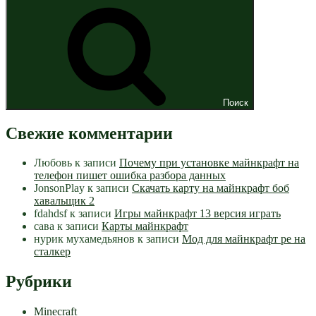
Поиск
Свежие комментарии
Любовь
к записи
Почему при установке майнкрафт на
телефон пишет ошибка разбора данных
JonsonPlay
к записи
Скачать карту на майнкрафт боб
хавальщик 2
fdahdsf
к записи
Игры майнкрафт 13 версия играть
сава
к записи
Карты майнкрафт
нурик мухамедьянов
к записи
Мод для майнкрафт pe на
сталкер
Рубрики
Minecraft