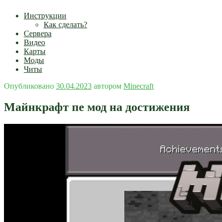
Инструкции
Как сделать?
Сервера
Видео
Карты
Моды
Читы
Опубликовано
30.04.2023
автором
Minecraft
Майнкрафт пе мод на достижения