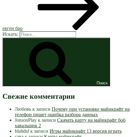
евген бро
Искать:
Поиск
Свежие комментарии
Любовь
к записи
Почему при установке майнкрафт на
телефон пишет ошибка разбора данных
JonsonPlay
к записи
Скачать карту на майнкрафт боб
хавальщик 2
fdahdsf
к записи
Игры майнкрафт 13 версия играть
сава
к записи
Карты майнкрафт