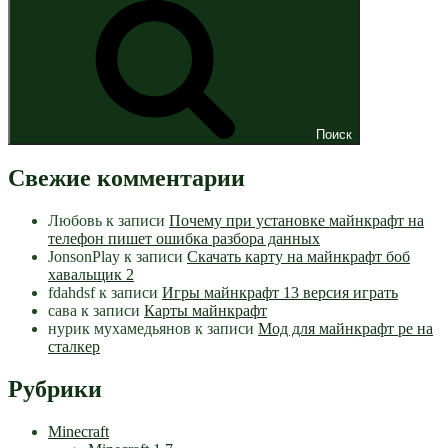
Поиск
Свежие комментарии
Любовь
к записи
Почему при установке майнкрафт на
телефон пишет ошибка разбора данных
JonsonPlay
к записи
Скачать карту на майнкрафт боб
хавальщик 2
fdahdsf
к записи
Игры майнкрафт 13 версия играть
сава
к записи
Карты майнкрафт
нурик мухамедьянов
к записи
Мод для майнкрафт pe на
сталкер
Рубрики
Minecraft