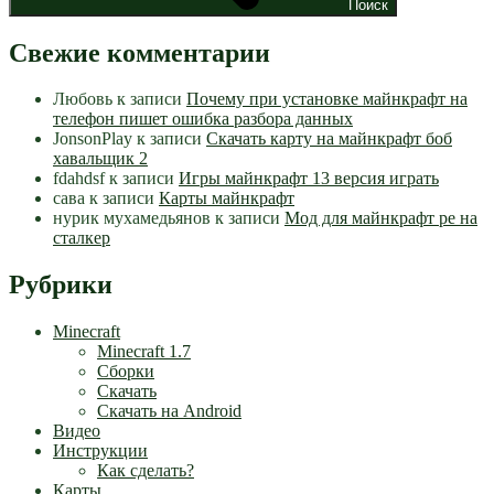
Поиск
Свежие комментарии
Любовь
к записи
Почему при установке майнкрафт на
телефон пишет ошибка разбора данных
JonsonPlay
к записи
Скачать карту на майнкрафт боб
хавальщик 2
fdahdsf
к записи
Игры майнкрафт 13 версия играть
сава
к записи
Карты майнкрафт
нурик мухамедьянов
к записи
Мод для майнкрафт pe на
сталкер
Рубрики
Minecraft
Minecraft 1.7
Сборки
Скачать
Скачать на Android
Видео
Инструкции
Как сделать?
Карты