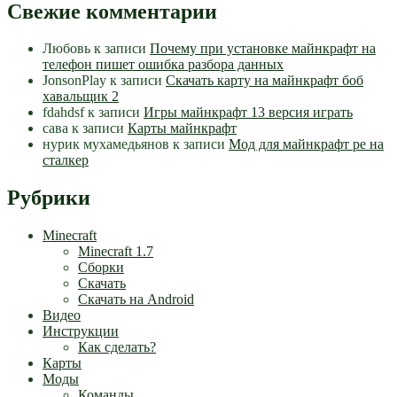
Свежие комментарии
Любовь
к записи
Почему при установке майнкрафт на
телефон пишет ошибка разбора данных
JonsonPlay
к записи
Скачать карту на майнкрафт боб
хавальщик 2
fdahdsf
к записи
Игры майнкрафт 13 версия играть
сава
к записи
Карты майнкрафт
нурик мухамедьянов
к записи
Мод для майнкрафт pe на
сталкер
Рубрики
Minecraft
Minecraft 1.7
Сборки
Скачать
Скачать на Android
Видео
Инструкции
Как сделать?
Карты
Моды
Команды