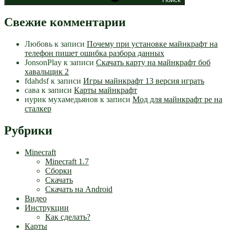
Свежие комментарии
Любовь
к записи
Почему при установке майнкрафт на
телефон пишет ошибка разбора данных
JonsonPlay
к записи
Скачать карту на майнкрафт боб
хавальщик 2
fdahdsf
к записи
Игры майнкрафт 13 версия играть
сава
к записи
Карты майнкрафт
нурик мухамедьянов
к записи
Мод для майнкрафт pe на
сталкер
Рубрики
Minecraft
Minecraft 1.7
Сборки
Скачать
Скачать на Android
Видео
Инструкции
Как сделать?
Карты