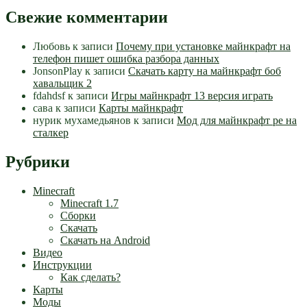
Свежие комментарии
Любовь
к записи
Почему при установке майнкрафт на
телефон пишет ошибка разбора данных
JonsonPlay
к записи
Скачать карту на майнкрафт боб
хавальщик 2
fdahdsf
к записи
Игры майнкрафт 13 версия играть
сава
к записи
Карты майнкрафт
нурик мухамедьянов
к записи
Мод для майнкрафт pe на
сталкер
Рубрики
Minecraft
Minecraft 1.7
Сборки
Скачать
Скачать на Android
Видео
Инструкции
Как сделать?
Карты
Моды