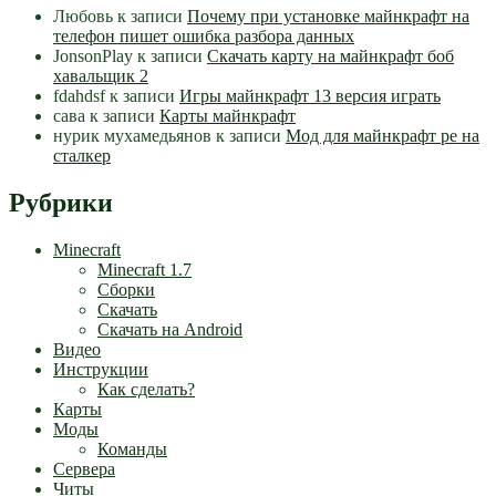
Любовь
к записи
Почему при установке майнкрафт на
телефон пишет ошибка разбора данных
JonsonPlay
к записи
Скачать карту на майнкрафт боб
хавальщик 2
fdahdsf
к записи
Игры майнкрафт 13 версия играть
сава
к записи
Карты майнкрафт
нурик мухамедьянов
к записи
Мод для майнкрафт pe на
сталкер
Рубрики
Minecraft
Minecraft 1.7
Сборки
Скачать
Скачать на Android
Видео
Инструкции
Как сделать?
Карты
Моды
Команды
Сервера
Читы