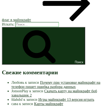
флаг в майнкрафт
Искать:
Поиск
Свежие комментарии
Любовь
к записи
Почему при установке майнкрафт на
телефон пишет ошибка разбора данных
JonsonPlay
к записи
Скачать карту на майнкрафт боб
хавальщик 2
fdahdsf
к записи
Игры майнкрафт 13 версия играть
сава
к записи
Карты майнкрафт