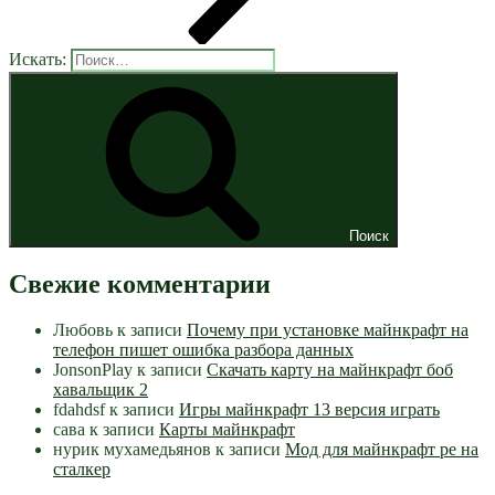
Искать:
Поиск
Свежие комментарии
Любовь
к записи
Почему при установке майнкрафт на
телефон пишет ошибка разбора данных
JonsonPlay
к записи
Скачать карту на майнкрафт боб
хавальщик 2
fdahdsf
к записи
Игры майнкрафт 13 версия играть
сава
к записи
Карты майнкрафт
нурик мухамедьянов
к записи
Мод для майнкрафт pe на
сталкер