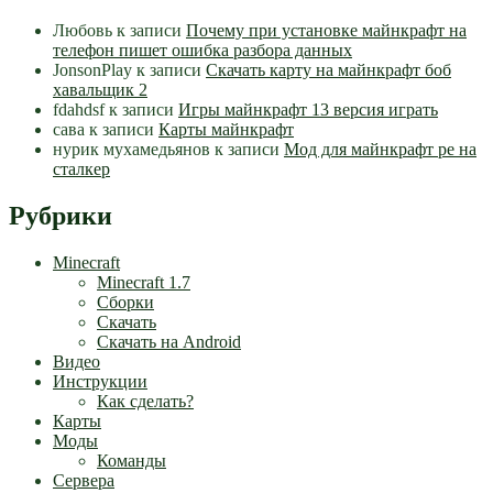
Любовь
к записи
Почему при установке майнкрафт на
телефон пишет ошибка разбора данных
JonsonPlay
к записи
Скачать карту на майнкрафт боб
хавальщик 2
fdahdsf
к записи
Игры майнкрафт 13 версия играть
сава
к записи
Карты майнкрафт
нурик мухамедьянов
к записи
Мод для майнкрафт pe на
сталкер
Рубрики
Minecraft
Minecraft 1.7
Сборки
Скачать
Скачать на Android
Видео
Инструкции
Как сделать?
Карты
Моды
Команды
Сервера