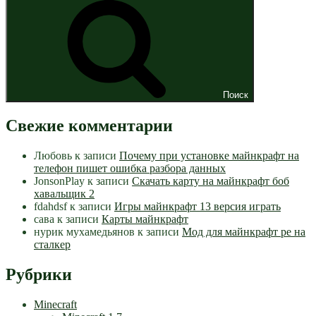
Поиск
Свежие комментарии
Любовь
к записи
Почему при установке майнкрафт на
телефон пишет ошибка разбора данных
JonsonPlay
к записи
Скачать карту на майнкрафт боб
хавальщик 2
fdahdsf
к записи
Игры майнкрафт 13 версия играть
сава
к записи
Карты майнкрафт
нурик мухамедьянов
к записи
Мод для майнкрафт pe на
сталкер
Рубрики
Minecraft