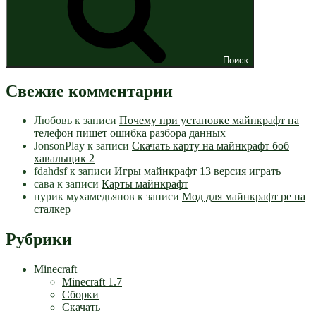
Поиск
Свежие комментарии
Любовь
к записи
Почему при установке майнкрафт на
телефон пишет ошибка разбора данных
JonsonPlay
к записи
Скачать карту на майнкрафт боб
хавальщик 2
fdahdsf
к записи
Игры майнкрафт 13 версия играть
сава
к записи
Карты майнкрафт
нурик мухамедьянов
к записи
Мод для майнкрафт pe на
сталкер
Рубрики
Minecraft
Minecraft 1.7
Сборки
Скачать