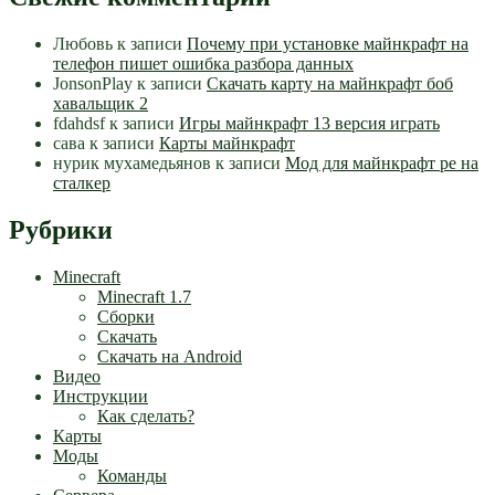
Любовь
к записи
Почему при установке майнкрафт на
телефон пишет ошибка разбора данных
JonsonPlay
к записи
Скачать карту на майнкрафт боб
хавальщик 2
fdahdsf
к записи
Игры майнкрафт 13 версия играть
сава
к записи
Карты майнкрафт
нурик мухамедьянов
к записи
Мод для майнкрафт pe на
сталкер
Рубрики
Minecraft
Minecraft 1.7
Сборки
Скачать
Скачать на Android
Видео
Инструкции
Как сделать?
Карты
Моды
Команды