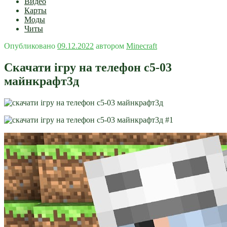
Видео
Карты
Моды
Читы
Опубликовано
09.12.2022
автором
Minecraft
Скачати ігру на телефон с5-03
майнкрафт3д