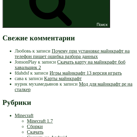
Поиск
Свежие комментарии
Любовь
к записи
Почему при установке майнкрафт на
телефон пишет ошибка разбора данных
JonsonPlay
к записи
Скачать карту на майнкрафт боб
хавальщик 2
fdahdsf
к записи
Игры майнкрафт 13 версия играть
сава
к записи
Карты майнкрафт
нурик мухамедьянов
к записи
Мод для майнкрафт pe на
сталкер
Рубрики
Minecraft
Minecraft 1.7
Сборки
Скачать