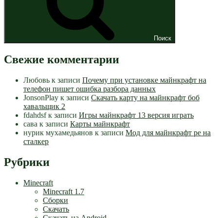
Поиск
Свежие комментарии
Любовь
к записи
Почему при установке майнкрафт на
телефон пишет ошибка разбора данных
JonsonPlay
к записи
Скачать карту на майнкрафт боб
хавальщик 2
fdahdsf
к записи
Игры майнкрафт 13 версия играть
сава
к записи
Карты майнкрафт
нурик мухамедьянов
к записи
Мод для майнкрафт pe на
сталкер
Рубрики
Minecraft
Minecraft 1.7
Сборки
Скачать
Скачать на Android