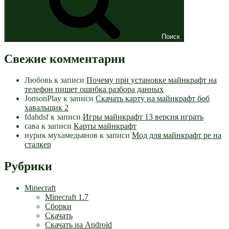
Поиск
Свежие комментарии
Любовь
к записи
Почему при установке майнкрафт на
телефон пишет ошибка разбора данных
JonsonPlay
к записи
Скачать карту на майнкрафт боб
хавальщик 2
fdahdsf
к записи
Игры майнкрафт 13 версия играть
сава
к записи
Карты майнкрафт
нурик мухамедьянов
к записи
Мод для майнкрафт pe на
сталкер
Рубрики
Minecraft
Minecraft 1.7
Сборки
Скачать
Скачать на Android