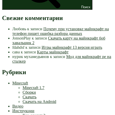
Поиск
Свежие комментарии
Любовь
к записи
Почему при установке майнкрафт на
телефон пишет ошибка разбора данных
JonsonPlay
к записи
Скачать карту на майнкрафт боб
хавальщик 2
fdahdsf
к записи
Игры майнкрафт 13 версия играть
сава
к записи
Карты майнкрафт
нурик мухамедьянов
к записи
Мод для майнкрафт pe на
сталкер
Рубрики
Minecraft
Minecraft 1.7
Сборки
Скачать
Скачать на Android
Видео
Инструкции