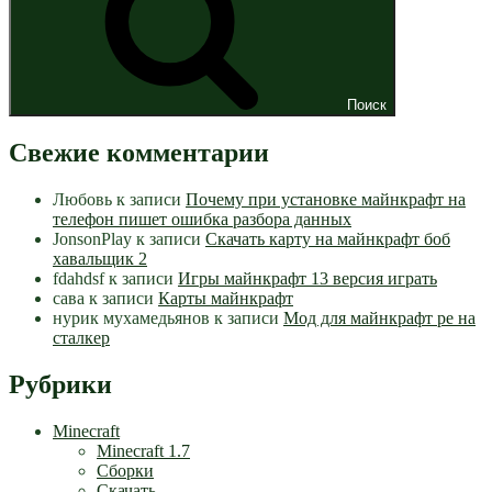
Поиск
Свежие комментарии
Любовь
к записи
Почему при установке майнкрафт на
телефон пишет ошибка разбора данных
JonsonPlay
к записи
Скачать карту на майнкрафт боб
хавальщик 2
fdahdsf
к записи
Игры майнкрафт 13 версия играть
сава
к записи
Карты майнкрафт
нурик мухамедьянов
к записи
Мод для майнкрафт pe на
сталкер
Рубрики
Minecraft
Minecraft 1.7
Сборки
Скачать