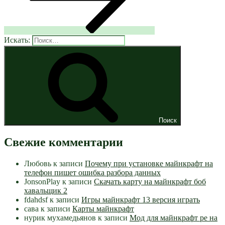
Искать:
Поиск
Свежие комментарии
Любовь
к записи
Почему при установке майнкрафт на
телефон пишет ошибка разбора данных
JonsonPlay
к записи
Скачать карту на майнкрафт боб
хавальщик 2
fdahdsf
к записи
Игры майнкрафт 13 версия играть
сава
к записи
Карты майнкрафт
нурик мухамедьянов
к записи
Мод для майнкрафт pe на