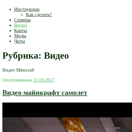
Инструкции
Как сделать?
Сервера
Видео
Карты
Моды
Читы
Рубрика:
Видео
Видео Minecraft
Опубликовано
31.03.2017
Видео майнкрафт самолет