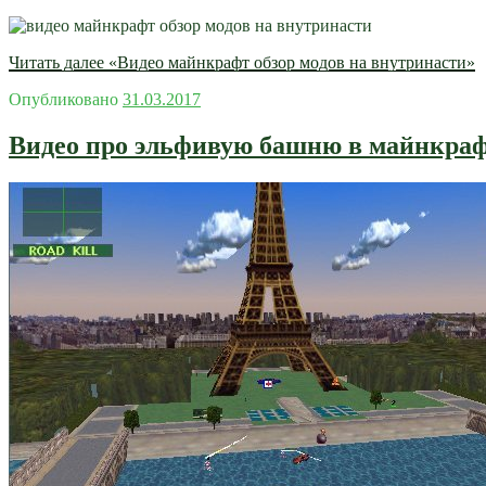
Читать далее
«Видео майнкрафт обзор модов на внутринасти»
Опубликовано
31.03.2017
Видео про эльфивую башню в майнкра