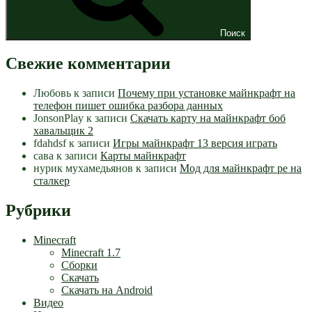
Поиск
Свежие комментарии
Любовь
к записи
Почему при установке майнкрафт на
телефон пишет ошибка разбора данных
JonsonPlay
к записи
Скачать карту на майнкрафт боб
хавальщик 2
fdahdsf
к записи
Игры майнкрафт 13 версия играть
сава
к записи
Карты майнкрафт
нурик мухамедьянов
к записи
Мод для майнкрафт pe на
сталкер
Рубрики
Minecraft
Minecraft 1.7
Сборки
Скачать
Скачать на Android
Видео