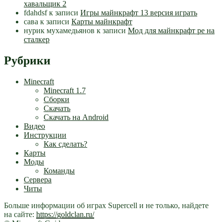
хавальщик 2
fdahdsf
к записи
Игры майнкрафт 13 версия играть
сава
к записи
Карты майнкрафт
нурик мухамедьянов
к записи
Мод для майнкрафт pe на
сталкер
Рубрики
Minecraft
Minecraft 1.7
Сборки
Скачать
Скачать на Android
Видео
Инструкции
Как сделать?
Карты
Моды
Команды
Сервера
Читы
Больше информации об играх Supercell и не только, найдете
на сайте:
https://goldclan.ru/