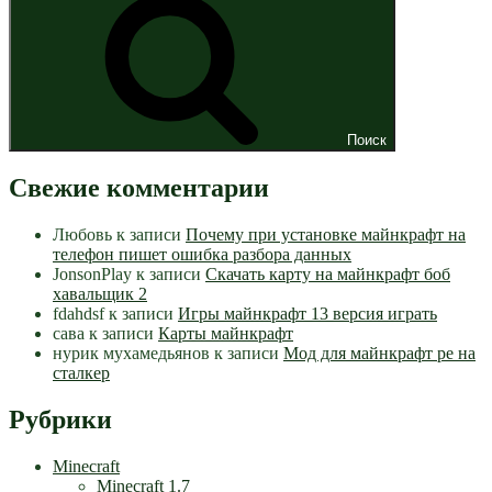
Поиск
Свежие комментарии
Любовь
к записи
Почему при установке майнкрафт на
телефон пишет ошибка разбора данных
JonsonPlay
к записи
Скачать карту на майнкрафт боб
хавальщик 2
fdahdsf
к записи
Игры майнкрафт 13 версия играть
сава
к записи
Карты майнкрафт
нурик мухамедьянов
к записи
Мод для майнкрафт pe на
сталкер
Рубрики
Minecraft
Minecraft 1.7