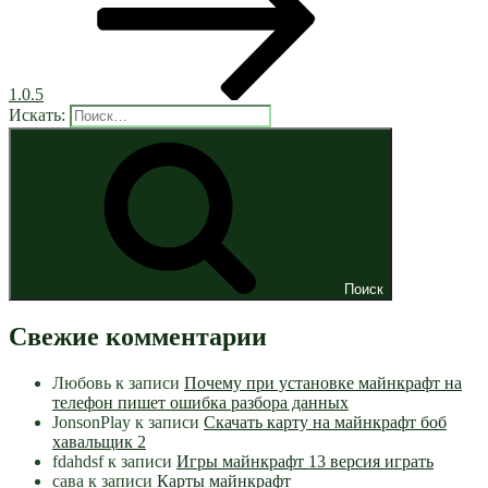
1.0.5
Искать:
Поиск
Свежие комментарии
Любовь
к записи
Почему при установке майнкрафт на
телефон пишет ошибка разбора данных
JonsonPlay
к записи
Скачать карту на майнкрафт боб
хавальщик 2
fdahdsf
к записи
Игры майнкрафт 13 версия играть
сава
к записи
Карты майнкрафт