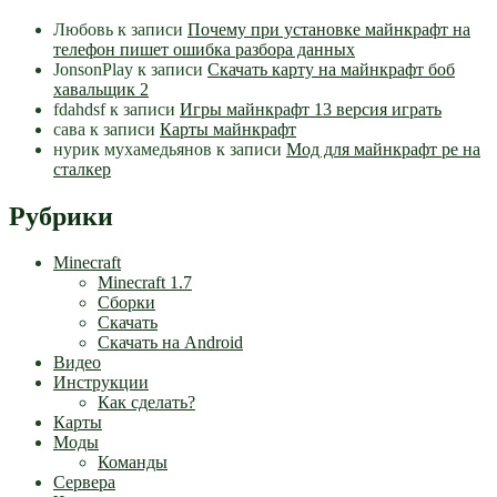
Любовь
к записи
Почему при установке майнкрафт на
телефон пишет ошибка разбора данных
JonsonPlay
к записи
Скачать карту на майнкрафт боб
хавальщик 2
fdahdsf
к записи
Игры майнкрафт 13 версия играть
сава
к записи
Карты майнкрафт
нурик мухамедьянов
к записи
Мод для майнкрафт pe на
сталкер
Рубрики
Minecraft
Minecraft 1.7
Сборки
Скачать
Скачать на Android
Видео
Инструкции
Как сделать?
Карты
Моды
Команды
Сервера