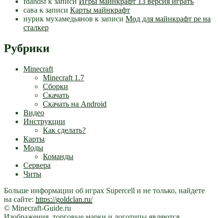
fdahdsf
к записи
Игры майнкрафт 13 версия играть
сава
к записи
Карты майнкрафт
нурик мухамедьянов
к записи
Мод для майнкрафт pe на
сталкер
Рубрики
Minecraft
Minecraft 1.7
Сборки
Скачать
Скачать на Android
Видео
Инструкции
Как сделать?
Карты
Моды
Команды
Сервера
Читы
Больше информации об играх Supercell и не только, найдете
на сайте:
https://goldclan.ru/
© Minecraft-Guide.ru
Изображения, торговые марки и логотипы являются