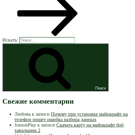
Искать:
Поиск
Свежие комментарии
Любовь
к записи
Почему при установке майнкрафт на
телефон пишет ошибка разбора данных
JonsonPlay
к записи
Скачать карту на майнкрафт боб
хавальщик 2