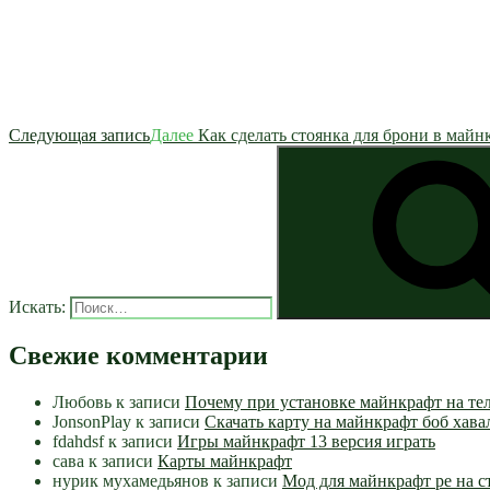
Следующая запись
Далее
Как сделать стоянка для брони в майн
Искать:
Свежие комментарии
Любовь
к записи
Почему при установке майнкрафт на те
JonsonPlay
к записи
Скачать карту на майнкрафт боб хава
fdahdsf
к записи
Игры майнкрафт 13 версия играть
сава
к записи
Карты майнкрафт
нурик мухамедьянов
к записи
Мод для майнкрафт pe на с