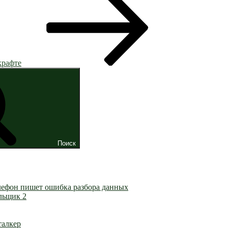
крафте
Поиск
лефон пишет ошибка разбора данных
льщик 2
талкер