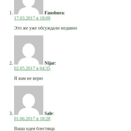
Faushura
:
17.03.2017 в 18:09
Это же уже обсуждали недавно
Nijar
:
02.05.2017 в 04:35
Я вам не верю
Sale
:
01.06.2017 в 18:28
Ваша идея блестяща