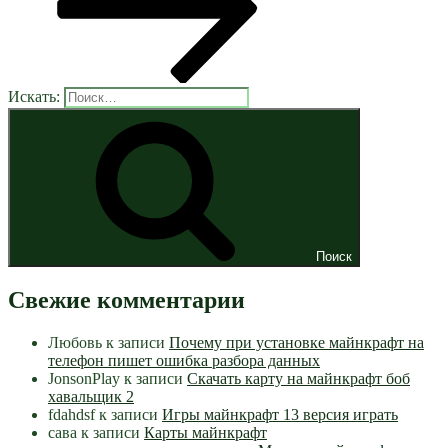
Искать:
Поиск
Свежие комментарии
Любовь
к записи
Почему при установке майнкрафт на
телефон пишет ошибка разбора данных
JonsonPlay
к записи
Скачать карту на майнкрафт боб
хавальщик 2
fdahdsf
к записи
Игры майнкрафт 13 версия играть
сава
к записи
Карты майнкрафт