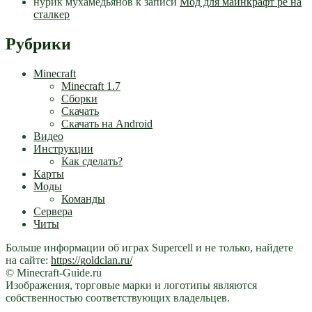
нурик мухамедьянов
к записи
Мод для майнкрафт pe на
сталкер
Рубрики
Minecraft
Minecraft 1.7
Сборки
Скачать
Скачать на Android
Видео
Инструкции
Как сделать?
Карты
Моды
Команды
Сервера
Читы
Больше информации об играх Supercell и не только, найдете
на сайте:
https://goldclan.ru/
© Minecraft-Guide.ru
Изображения, торговые марки и логотипы являются
собственностью соответствующих владельцев.